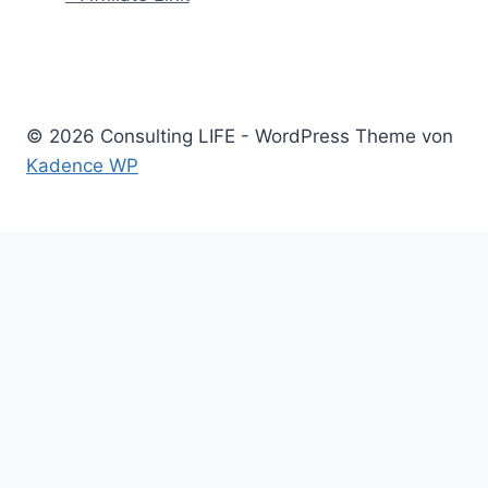
© 2026 Consulting LIFE - WordPress Theme von
Kadence WP
Start
Untermenü
Consulting
umschalten
Einstieg
Aufstieg
Akquise
Projekte
Methoden
Bücher