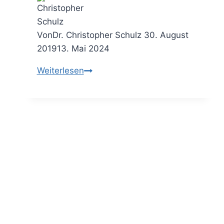
Von
Dr. Christopher Schulz
30. August
2019
13. Mai 2024
Backstage:
Weiterlesen
Bewerbung
im
Consulting
–
das
Onboarding