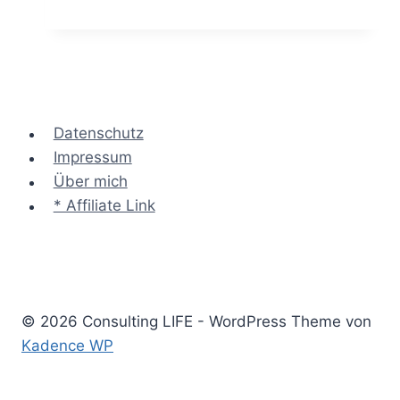
Blitzlicht
–
den
Austausch
in
Sitzungen
Datenschutz
anregen
Impressum
Über mich
* Affiliate Link
© 2026 Consulting LIFE - WordPress Theme von
Kadence WP