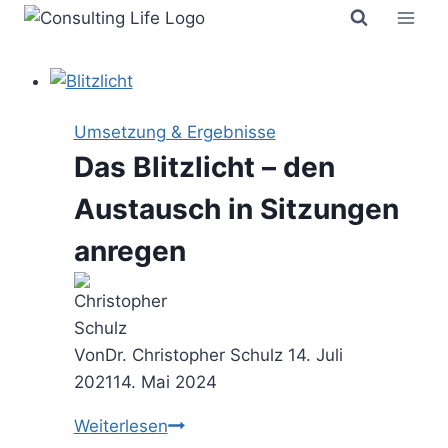
Zum
Inhalt
springen
Umsetzung & Ergebnisse
Das Blitzlicht – den
Austausch in Sitzungen
anregen
Von
Dr. Christopher Schulz
14. Juli
2021
14. Mai 2024
Das
Weiterlesen