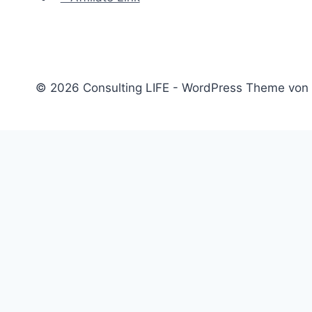
© 2026 Consulting LIFE - WordPress Theme von
Start
Untermenü
Consulting
umschalten
Einstieg
Aufstieg
Akquise
Projekte
Methoden
Bücher
Vorlagen