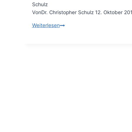
Von
Dr. Christopher Schulz
12. Oktober 20
Die
Weiterlesen
Pyramide
der
Nutzenelemente
–
den
Mehrwert
herausstellen