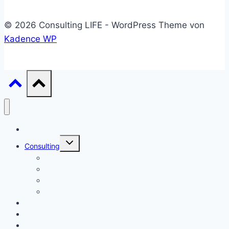
© 2026 Consulting LIFE - WordPress Theme von
Kadence WP
Start
Untermenü
Consulting
umschalten
Einstieg
Aufstieg
Akquise
Projekte
Methoden
Bücher
Vorlagen