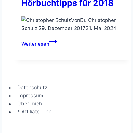
Hörbuchtipps für 2018
Von
Dr. Christopher
Schulz
29. Dezember 2017
31. Mai 2024
Neues
Weiterlesen
Futter
für
Deinen
Geist
–
Datenschutz
meine
Impressum
Hörbuchtipps
Über mich
für
* Affiliate Link
2018