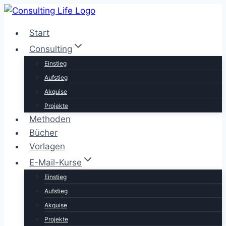
Zum
Inhalt
Start
springen
Consulting
Einstieg
Aufstieg
Akquise
Projekte
Methoden
Bücher
Vorlagen
E-Mail-Kurse
Einstieg
Aufstieg
Akquise
Projekte