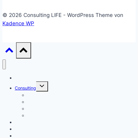
© 2026 Consulting LIFE - WordPress Theme von
Kadence WP
Start
Untermenü
Consulting
umschalten
Einstieg
Aufstieg
Akquise
Projekte
Methoden
Bücher
Vorlagen