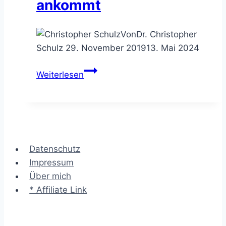
ankommt
Von
Dr. Christopher
Schulz
29. November 2019
13. Mai 2024
Politik
Weiterlesen
in
Unternehmen
–
worauf
es
Datenschutz
als
Impressum
Berater
Über mich
ankommt
* Affiliate Link