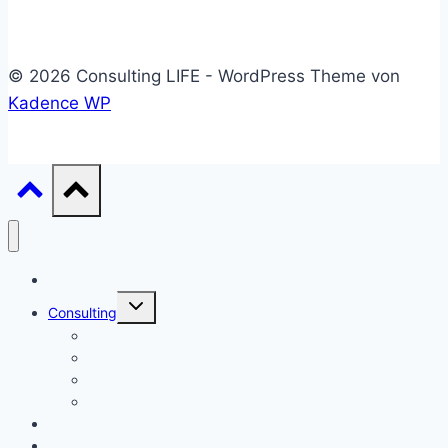
© 2026 Consulting LIFE - WordPress Theme von
Kadence WP
Start
Untermenü
Consulting
umschalten
Einstieg
Aufstieg
Akquise
Projekte
Methoden
Bücher