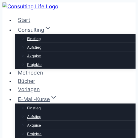
Zum
Inhalt
Start
springen
Consulting
Einstieg
Aufstieg
Akquise
Projekte
Methoden
Bücher
Vorlagen
E-Mail-Kurse
Einstieg
Aufstieg
Akquise
Projekte