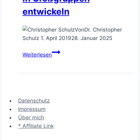
entwickeln
Von
Dr. Christopher
Schulz
1. April 2019
28. Januar 2025
Das
Weiterlesen
Open
Space
–
Ideen
in
Datenschutz
Großgruppen
Impressum
entwickeln
Über mich
* Affiliate Link