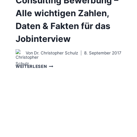
Consulting Bewerbung –
Alle wichtigen Zahlen,
Daten & Fakten für das
Jobinterview
Von
Dr. Christopher Schulz
8. September 2017
CONSULTING
WEITERLESEN
BEWERBUNG
–
ALLE
WICHTIGEN
ZAHLEN,
DATEN
&
FAKTEN
FÜR
DAS
JOBINTERVIEW