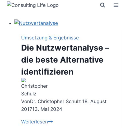
Zum
Inhalt
springen
Umsetzung & Ergebnisse
Die Nutzwertanalyse –
die beste Alternative
identifizieren
Von
Dr. Christopher Schulz
18. August
2017
13. Mai 2024
Die
Weiterlesen