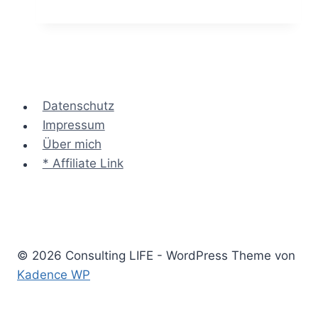
Nutzwertanalyse
–
die
beste
Alternative
identifizieren
Datenschutz
Impressum
Über mich
* Affiliate Link
© 2026 Consulting LIFE - WordPress Theme von
Kadence WP