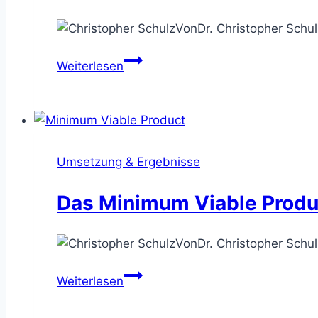
Von
Dr. Christopher Schul
Der
Weiterlesen
Design
Sprint
–
eine
Lösungsidee
Umsetzung & Ergebnisse
in
vier
Das Minimum Viable Produ
Tagen
testen
Von
Dr. Christopher Schul
Das
Weiterlesen
Minimum
Viable