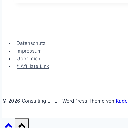
Product
–
neue
Angebote
rasch
Datenschutz
verproben
Impressum
Über mich
* Affiliate Link
© 2026 Consulting LIFE - WordPress Theme von
Kade