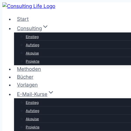
Zum
Inhalt
Start
springen
Consulting
Einstieg
Aufstieg
Akquise
Projekte
Methoden
Bücher
Vorlagen
E-Mail-Kurse
Einstieg
Aufstieg
Akquise
Projekte