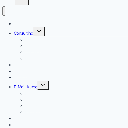
Start
Untermenü
Consulting
umschalten
Einstieg
Aufstieg
Akquise
Projekte
Methoden
Bücher
Vorlagen
Untermenü
E-Mail-Kurse
umschalten
Einstieg
Aufstieg
Akquise
Projekte
Training
Kaffeespende