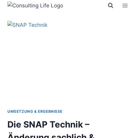
Zum
Inhalt
springen
UMSETZUNG & ERGEBNISSE
Die SNAP Technik –
Änderung sachlich &