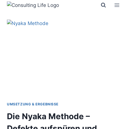
Zum
Inhalt
springen
UMSETZUNG & ERGEBNISSE
Die Nyaka Methode –
Defekte aufspüren und