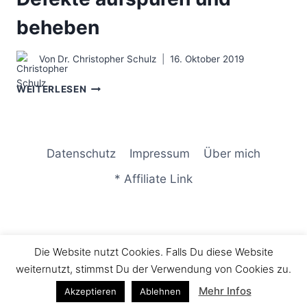
beheben
Von
Dr. Christopher Schulz
16. Oktober 2019
DIE
WEITERLESEN
NYAKA
METHODE
–
DEFEKTE
Datenschutz
Impressum
Über mich
AUFSPÜREN
UND
* Affiliate Link
BEHEBEN
Die Website nutzt Cookies. Falls Du diese Website
© 2026 Consulting LIFE - WordPress Theme von
weiternutzt, stimmst Du der Verwendung von Cookies zu.
Kadence WP
Mehr Infos
Akzeptieren
Ablehnen