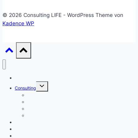
© 2026 Consulting LIFE - WordPress Theme von
Kadence WP
Start
Untermenü
Consulting
umschalten
Einstieg
Aufstieg
Akquise
Projekte
Methoden
Bücher
Vorlagen