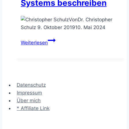
Systems beschreiben
Von
Dr. Christopher
Schulz
9. Oktober 2019
10. Mai 2024
Das
Weiterlesen
Kontextdiagramm
–
das
Umfeld
eines
Datenschutz
Systems
Impressum
beschreiben
Über mich
* Affiliate Link