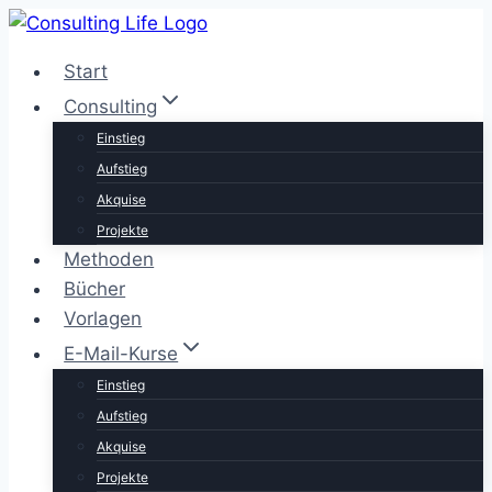
Zum
Inhalt
Start
springen
Consulting
Einstieg
Aufstieg
Akquise
Projekte
Methoden
Bücher
Vorlagen
E-Mail-Kurse
Einstieg
Aufstieg
Akquise
Projekte