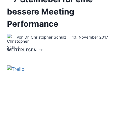
bessere Meeting
Performance
Von
Dr. Christopher Schulz
10. November 2017
BYE
WEITERLESEN
BYE
ZEITVERSCHWENDUNG
–
7
STELLHEBEL
FÜR
EINE
BESSERE
MEETING
PERFORMANCE