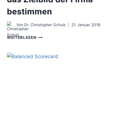
bestimmen
Von
Dr. Christopher Schulz
21. Januar 2018
DIE
WEITERLESEN
UNTERNEHMENSVISION
–
DAS
ZIELBILD
DER
FIRMA
BESTIMMEN