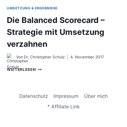
UMSETZUNG & ERGEBNISSE
Die Balanced Scorecard –
Strategie mit Umsetzung
verzahnen
Von
Dr. Christopher Schulz
4. November 2017
DIE
WEITERLESEN
BALANCED
SCORECARD
–
STRATEGIE
Datenschutz
Impressum
Über mich
MIT
UMSETZUNG
* Affiliate Link
VERZAHNEN