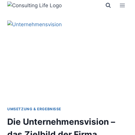
Zum
Inhalt
springen
UMSETZUNG & ERGEBNISSE
Die Unternehmensvision –
das Zielbild der Firma