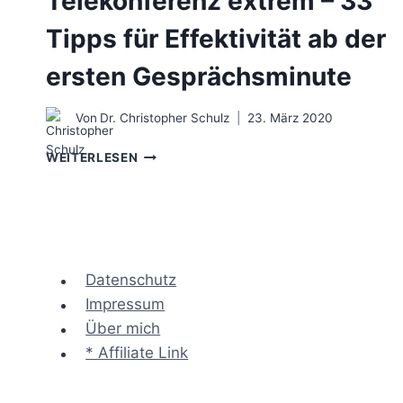
Telekonferenz extrem – 33
Tipps für Effektivität ab der
ersten Gesprächsminute
Von
Dr. Christopher Schulz
23. März 2020
TELEKONFERENZ
WEITERLESEN
EXTREM
–
33
TIPPS
FÜR
EFFEKTIVITÄT
Datenschutz
AB
Impressum
DER
ERSTEN
Über mich
GESPRÄCHSMINUTE
* Affiliate Link