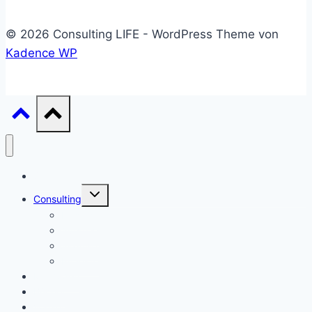
© 2026 Consulting LIFE - WordPress Theme von
Kadence WP
Start
Untermenü
Consulting
umschalten
Einstieg
Aufstieg
Akquise
Projekte
Methoden
Bücher
Vorlagen