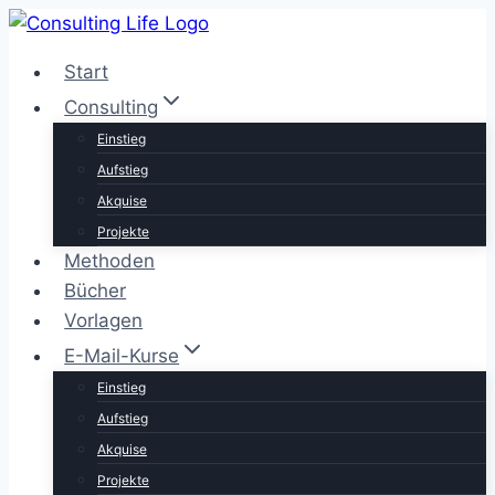
Zum
Inhalt
Start
springen
Consulting
Einstieg
Aufstieg
Akquise
Projekte
Methoden
Bücher
Vorlagen
E-Mail-Kurse
Einstieg
Aufstieg
Akquise
Projekte