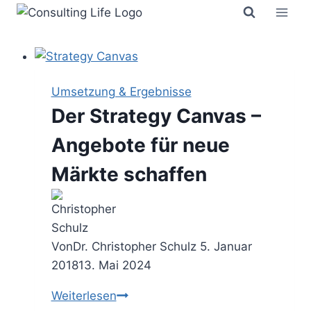
Zum
Inhalt
springen
Umsetzung & Ergebnisse
Der Strategy Canvas –
Angebote für neue
Märkte schaffen
Von
Dr. Christopher Schulz
5. Januar
2018
13. Mai 2024
Der
Weiterlesen