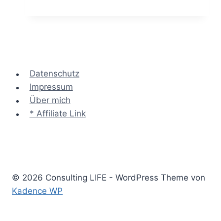
Strategy
Canvas
–
Angebote
für
neue
Datenschutz
Märkte
Impressum
schaffen
Über mich
* Affiliate Link
© 2026 Consulting LIFE - WordPress Theme von
Kadence WP