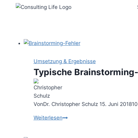
Zum
Inhalt
springen
Umsetzung & Ergebnisse
Typische Brainstorming-
Von
Dr. Christopher Schulz
15. Juni 2018
10
Typische
Weiterlesen
Brainstorming-
Fehler