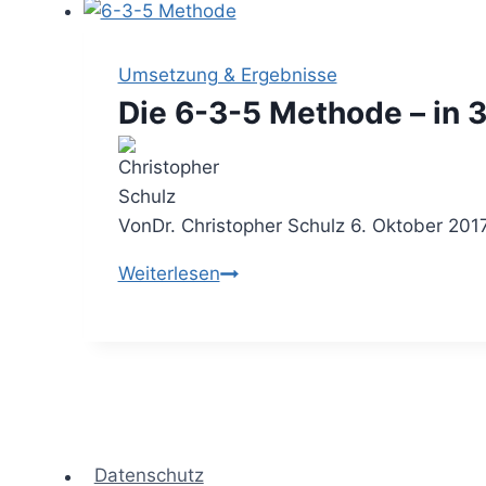
–
und
wie
Umsetzung & Ergebnisse
Du
Die 6-3-5 Methode – in 
diese
vermeiden
kannst
Von
Dr. Christopher Schulz
6. Oktober 201
Die
Weiterlesen
6-
3-
5
Methode
–
in
Datenschutz
3