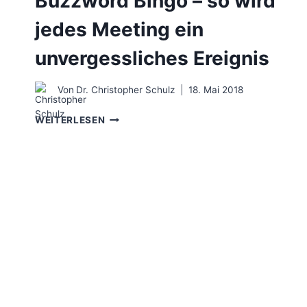
Buzzword Bingo – so wird
jedes Meeting ein
unvergessliches Ereignis
Von
Dr. Christopher Schulz
18. Mai 2018
BUZZWORD
WEITERLESEN
BINGO
–
SO
WIRD
JEDES
MEETING
EIN
UNVERGESSLICHES
EREIGNIS