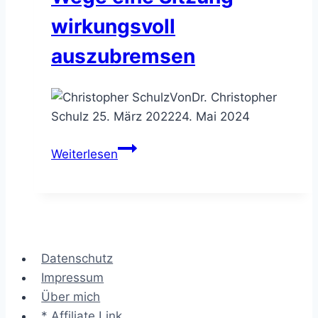
wirkungsvoll
auszubremsen
Von
Dr. Christopher
Schulz
25. März 2022
24. Mai 2024
Meeting
Weiterlesen
Sabotage
–
7
Wege
eine
Datenschutz
Sitzung
Impressum
wirkungsvoll
Über mich
auszubremsen
* Affiliate Link