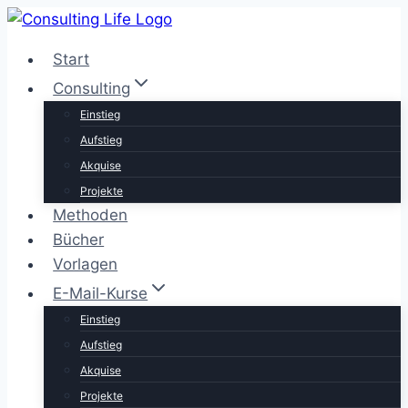
Zum
Inhalt
Start
springen
Consulting
Einstieg
Aufstieg
Akquise
Projekte
Methoden
Bücher
Vorlagen
E-Mail-Kurse
Einstieg
Aufstieg
Akquise
Projekte