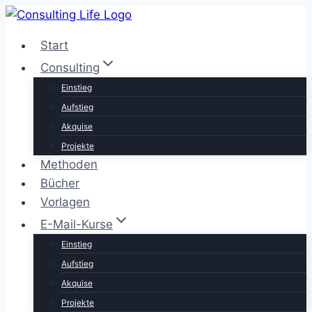
Zum
Inhalt
Start
springen
Consulting
Einstieg
Aufstieg
Akquise
Projekte
Methoden
Bücher
Vorlagen
E-Mail-Kurse
Einstieg
Aufstieg
Akquise
Projekte