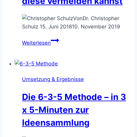
diese vermeiden kannst
Von
Dr. Christopher
Schulz
15. Juni 2018
10. November 2019
Typische
Weiterlesen
Brainstorming-
Fehler
–
und
Umsetzung & Ergebnisse
wie
Du
Die 6-3-5 Methode – in 3
diese
vermeiden
x 5-Minuten zur
kannst
Ideensammlung