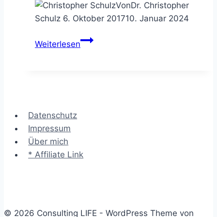
Von
Dr. Christopher
Schulz
6. Oktober 2017
10. Januar 2024
Die
Weiterlesen
6-
3-
5
Methode
–
Datenschutz
in
Impressum
3
Über mich
x
* Affiliate Link
5-
Minuten
zur
Ideensammlung
© 2026 Consulting LIFE - WordPress Theme von