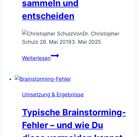
sammeln und
entscheiden
Von
Dr. Christopher
Schulz
28. Mai 2019
3. Mai 2025
Die
Weiterlesen
Note
&
Vote
Methode
Umsetzung & Ergebnisse
–
Ideen
Typische Brainstorming-
sammeln
und
Fehler – und wie Du
entscheiden