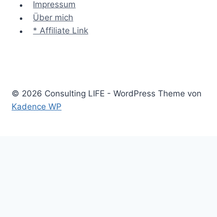
Impressum
Über mich
* Affiliate Link
© 2026 Consulting LIFE - WordPress Theme von
Kadence WP
Start
Untermenü
Consulting
umschalten
Einstieg
Aufstieg
Akquise