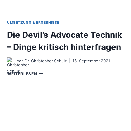
UMSETZUNG & ERGEBNISSE
Die Devil’s Advocate Technik
– Dinge kritisch hinterfragen
Von
Dr. Christopher Schulz
16. September 2021
DIE
WEITERLESEN
DEVIL’S
ADVOCATE
TECHNIK
–
DINGE
KRITISCH
HINTERFRAGEN