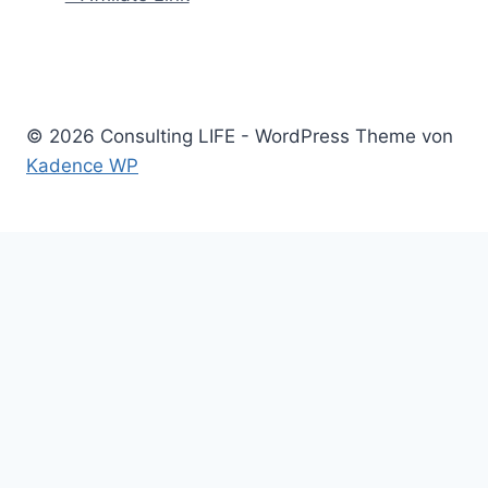
© 2026 Consulting LIFE - WordPress Theme von
Kadence WP
Start
Untermenü
Consulting
umschalten
Einstieg
Aufstieg
Akquise
Projekte
Methoden
Bücher