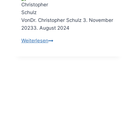
Von
Dr. Christopher Schulz
3. November
2023
3. August 2024
Die
Weiterlesen
Gap
Analyse
–
die
Lücke
zwischen
Ist
&
Ziel
schließen