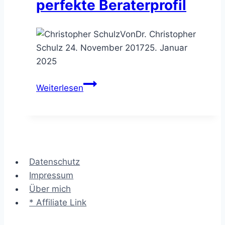
perfekte Beraterprofil
Von
Dr. Christopher
Schulz
24. November 2017
25. Januar
2025
Consulting-
Weiterlesen
Life
Masterclass
11/17
–
das
Datenschutz
perfekte
Impressum
Beraterprofil
Über mich
* Affiliate Link