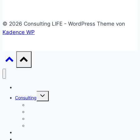
© 2026 Consulting LIFE - WordPress Theme von
Kadence WP
Start
Untermenü
Consulting
umschalten
Einstieg
Aufstieg
Akquise
Projekte
Methoden
Bücher