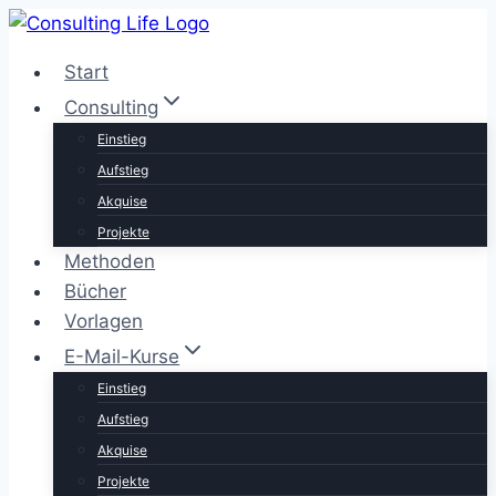
Zum
Inhalt
Start
springen
Consulting
Einstieg
Aufstieg
Akquise
Projekte
Methoden
Bücher
Vorlagen
E-Mail-Kurse
Einstieg
Aufstieg
Akquise
Projekte