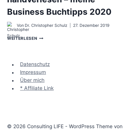
Business Buchtipps 2020
Von
Dr. Christopher Schulz
27. Dezember 2019
FÜR
WEITERLESEN
SMARTE
BERATER
HANDVERLESEN
–
Datenschutz
MEINE
Impressum
BUSINESS
Über mich
BUCHTIPPS
2020
* Affiliate Link
© 2026 Consulting LIFE - WordPress Theme von