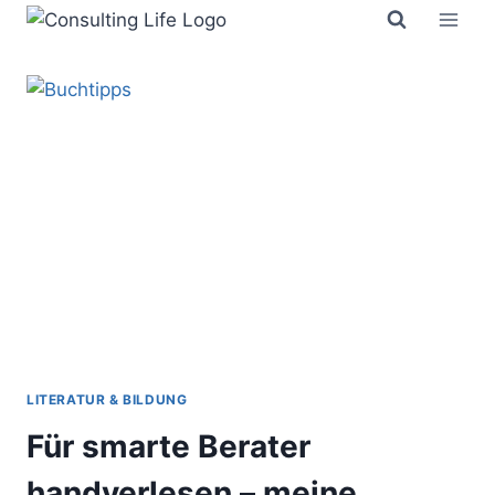
Zum
Inhalt
springen
LITERATUR & BILDUNG
Für smarte Berater
handverlesen – meine