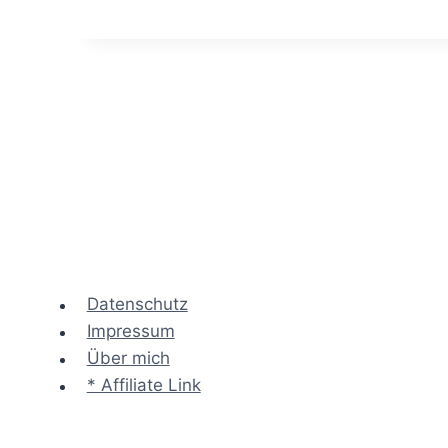
Beratersymposium
Oldenburg
hat
sich
gelohnt
–
Hans
Jürgen
Heinecke
im
Interview
Datenschutz
Impressum
Über mich
* Affiliate Link