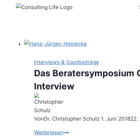
Zum
Inhalt
springen
Interviews & Gastbeiträge
Das Beratersymposium Ol
Interview
Von
Dr. Christopher Schulz
1. Juni 2018
22.
Das
Weiterlesen