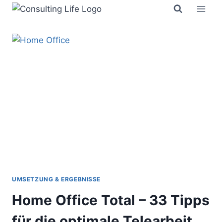
Zum
Inhalt
springen
UMSETZUNG & ERGEBNISSE
Home Office Total – 33 Tipps
für die optimale Telearbeit