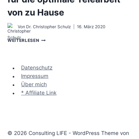
von zu Hause
Von
Dr. Christopher Schulz
16. März 2020
HOME
WEITERLESEN
OFFICE
TOTAL
–
33
Datenschutz
TIPPS
Impressum
FÜR
Über mich
DIE
OPTIMALE
* Affiliate Link
TELEARBEIT
VON
ZU
HAUSE
© 2026 Consulting LIFE - WordPress Theme von