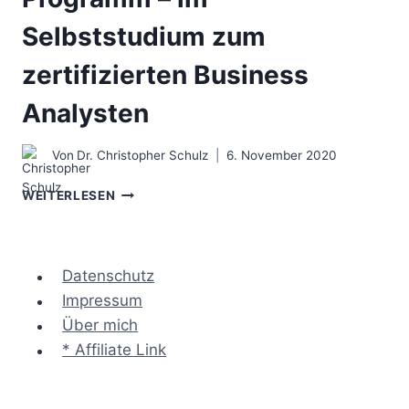
Selbststudium zum
zertifizierten Business
Analysten
Von
Dr. Christopher Schulz
6. November 2020
DAS
WEITERLESEN
IQBBA®
CFLBA
PROGRAMM
–
Datenschutz
IM
Impressum
SELBSTSTUDIUM
Über mich
ZUM
ZERTIFIZIERTEN
* Affiliate Link
BUSINESS
ANALYSTEN