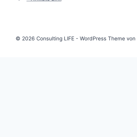
© 2026 Consulting LIFE - WordPress Theme von
Start
Untermenü
Consulting
umschalten
Einstieg
Aufstieg
Akquise
Projekte
Methoden
Bücher
Vorlagen