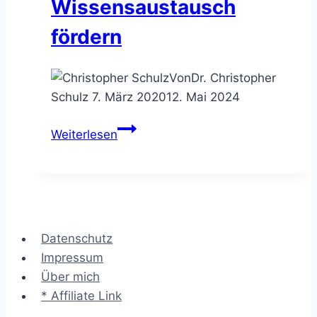
Wissensaustausch
fördern
Von
Dr. Christopher
Schulz
7. März 2020
12. Mai 2024
Das
Weiterlesen
Lean
Coffee
–
den
lockeren
Datenschutz
Wissensaustausch
Impressum
fördern
Über mich
* Affiliate Link