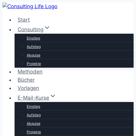
Zum
Inhalt
Start
springen
Consulting
Einstieg
Aufstieg
Akquise
Projekte
Methoden
Bücher
Vorlagen
E-Mail-Kurse
Einstieg
Aufstieg
Akquise
Projekte