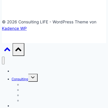
© 2026 Consulting LIFE - WordPress Theme von
Kadence WP
Start
Untermenü
Consulting
umschalten
Einstieg
Aufstieg
Akquise
Projekte
Methoden