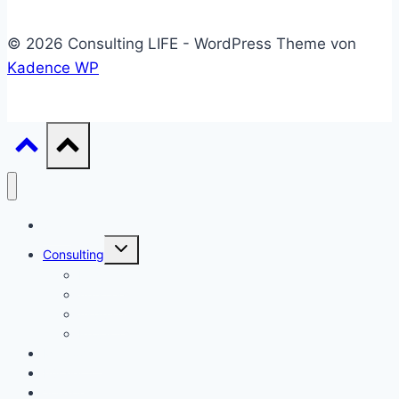
© 2026 Consulting LIFE - WordPress Theme von
Kadence WP
Start
Untermenü
Consulting
umschalten
Einstieg
Aufstieg
Akquise
Projekte
Methoden
Bücher
Vorlagen