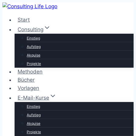
Zum
Inhalt
Start
springen
Consulting
Einstieg
Aufstieg
Akquise
Projekte
Methoden
Bücher
Vorlagen
E-Mail-Kurse
Einstieg
Aufstieg
Akquise
Projekte