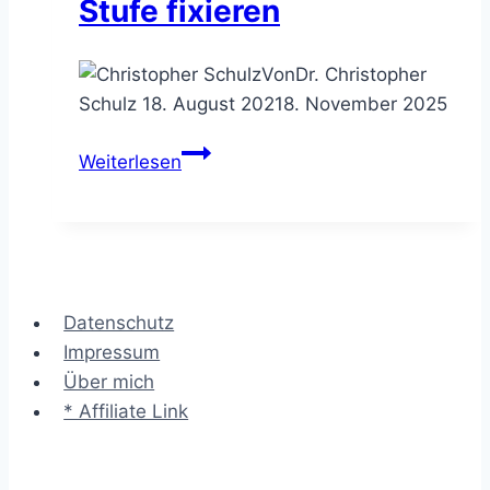
Stufe fixieren
Von
Dr. Christopher
Schulz
18. August 2021
8. November 2025
Die
Weiterlesen
Abstraktionsleiter
–
Probleme
auf
idealer
Datenschutz
Stufe
Impressum
fixieren
Über mich
* Affiliate Link