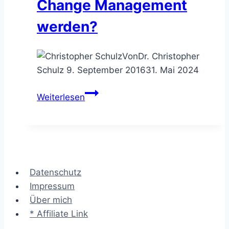
Change Management
werden?
Von
Dr. Christopher
Schulz
9. September 2016
31. Mai 2024
Leser.fragen
Weiterlesen
–
Wie
kann
ich
Consultant
Datenschutz
im
Impressum
Change
Über mich
Management
* Affiliate Link
werden?