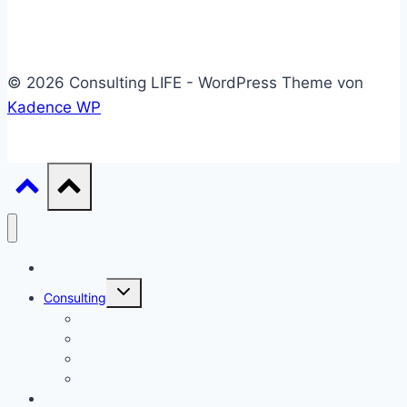
© 2026 Consulting LIFE - WordPress Theme von
Kadence WP
Start
Untermenü
Consulting
umschalten
Einstieg
Aufstieg
Akquise
Projekte
Methoden