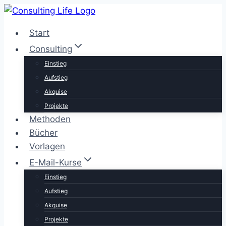
Zum
Inhalt
Start
springen
Consulting
Einstieg
Aufstieg
Akquise
Projekte
Methoden
Bücher
Vorlagen
E-Mail-Kurse
Einstieg
Aufstieg
Akquise
Projekte