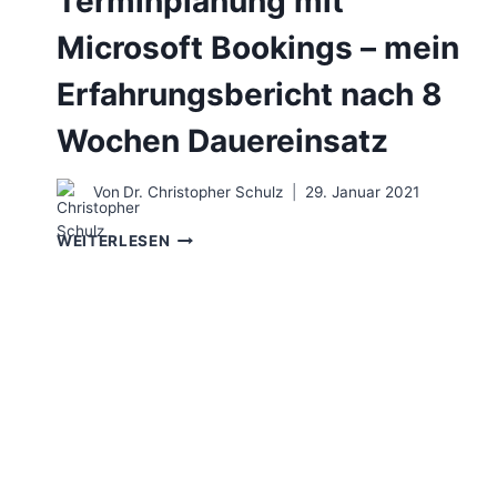
Terminplanung mit
Microsoft Bookings – mein
Erfahrungsbericht nach 8
Wochen Dauereinsatz
Von
Dr. Christopher Schulz
29. Januar 2021
TERMINPLANUNG
WEITERLESEN
MIT
MICROSOFT
BOOKINGS
–
MEIN
ERFAHRUNGSBERICHT
NACH
8
WOCHEN
DAUEREINSATZ