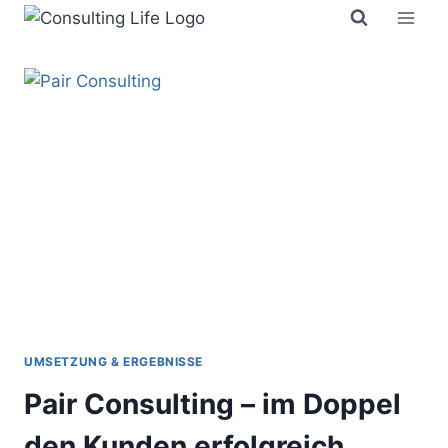
Zum
Inhalt
springen
UMSETZUNG & ERGEBNISSE
Pair Consulting – im Doppel
den Kunden erfolgreich