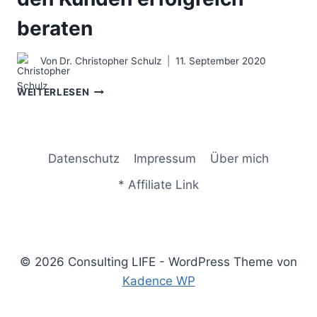
beraten
Von
Dr. Christopher Schulz
11. September 2020
PAIR
WEITERLESEN
CONSULTING
–
IM
DOPPEL
Datenschutz
Impressum
Über mich
DEN
KUNDEN
* Affiliate Link
ERFOLGREICH
BERATEN
© 2026 Consulting LIFE - WordPress Theme von
Kadence WP