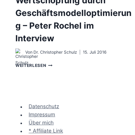
Wertschöpfung durch
Geschäftsmodelloptimierun
g – Peter Rochel im
Interview
Von
Dr. Christopher Schulz
15. Juli 2016
WERTSCHÖPFUNG
WEITERLESEN
DURCH
GESCHÄFTSMODELLOPTIMIERUNG
–
PETER
ROCHEL
IM
Datenschutz
INTERVIEW
Impressum
Über mich
* Affiliate Link