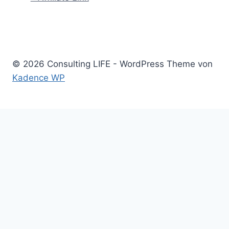
© 2026 Consulting LIFE - WordPress Theme von
Kadence WP
Start
Untermenü
Consulting
umschalten
Einstieg
Aufstieg
Akquise
Projekte
Methoden
Bücher