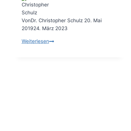
Von
Dr. Christopher Schulz
20. Mai
2019
24. März 2023
Der
Weiterlesen
Question
Burst™
–
durch
Fragen
neue
Sichten
aufdecken