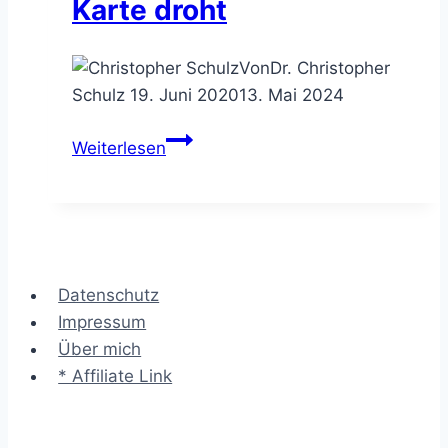
Karte droht
Von
Dr. Christopher
Schulz
19. Juni 2020
13. Mai 2024
Consulting
Weiterlesen
Fouls
–
wann
Dir
als
Datenschutz
Berater
Impressum
die
Über mich
rote
* Affiliate Link
Karte
droht