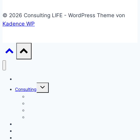
© 2026 Consulting LIFE - WordPress Theme von
Kadence WP
Start
Untermenü
Consulting
umschalten
Einstieg
Aufstieg
Akquise
Projekte
Methoden
Bücher
Vorlagen