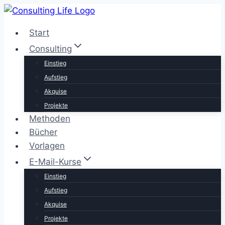
Zum
Inhalt
Start
springen
Consulting
Einstieg
Aufstieg
Akquise
Projekte
Methoden
Bücher
Vorlagen
E-Mail-Kurse
Einstieg
Aufstieg
Akquise
Projekte