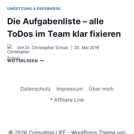
UMSETZUNG & ERGEBNISSE
Die Aufgabenliste – alle
ToDos im Team klar fixieren
Von
Dr. Christopher Schulz
20. Mai 2016
DIE
WEITERLESEN
AUFGABENLISTE
–
ALLE
TODOS
Datenschutz
Impressum
Über mich
IM
TEAM
* Affiliate Link
KLAR
FIXIEREN
© 2026 Consulting LIFE - WordPress Theme von