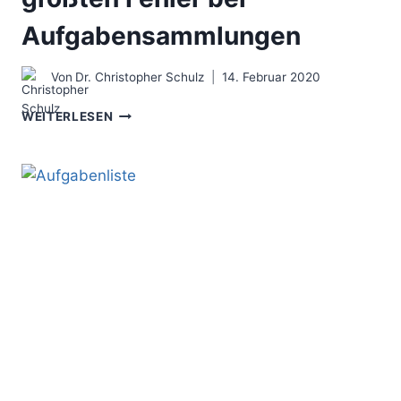
Aufgabensammlungen
Von
Dr. Christopher Schulz
14. Februar 2020
HILFE
WEITERLESEN
TODO-
LISTE
–
DIE
7
GRÖSSTEN F
EHLER B
EI A
UFGABENSAMMLUNGEN