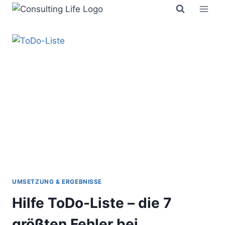
Zum
Inhalt
springen
UMSETZUNG & ERGEBNISSE
Hilfe ToDo-Liste – die 7
größten Fehler bei