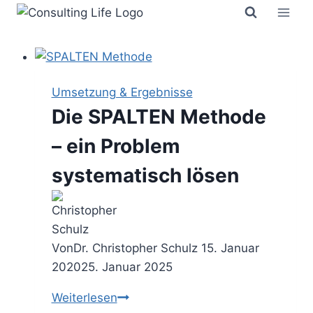
Zum
Inhalt
springen
Umsetzung & Ergebnisse
Die SPALTEN Methode
– ein Problem
systematisch lösen
Von
Dr. Christopher Schulz
15. Januar
2020
25. Januar 2025
Die
Weiterlesen