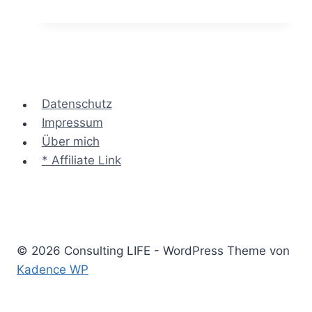
SPALTEN
Methode
–
ein
Problem
systematisch
Datenschutz
lösen
Impressum
Über mich
* Affiliate Link
© 2026 Consulting LIFE - WordPress Theme von
Kadence WP