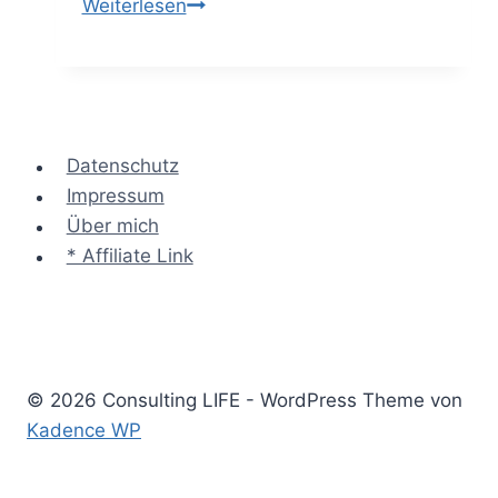
Der
Weiterlesen
System
Footprint
–
Vision
&
Datenschutz
Scope
Impressum
eines
Über mich
Systems
* Affiliate Link
fixieren
© 2026 Consulting LIFE - WordPress Theme von
Kadence WP