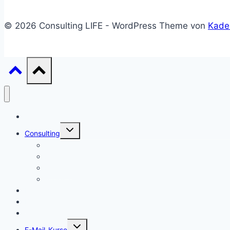
© 2026 Consulting LIFE - WordPress Theme von
Kade
Start
Untermenü
Consulting
umschalten
Einstieg
Aufstieg
Akquise
Projekte
Methoden
Bücher
Vorlagen
Untermenü
E-Mail-Kurse