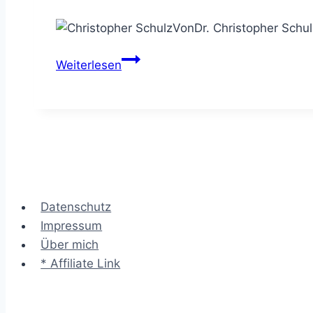
Von
Dr. Christopher Schul
Jabra
Weiterlesen
Speak
510
Bluetooth
–
mein
Erfahrungsbericht
nach
Datenschutz
24
Impressum
Monaten
Über mich
Dauertest
* Affiliate Link