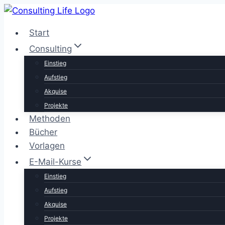
Zum
Inhalt
Start
springen
Consulting
Einstieg
Aufstieg
Akquise
Projekte
Methoden
Bücher
Vorlagen
E-Mail-Kurse
Einstieg
Aufstieg
Akquise
Projekte