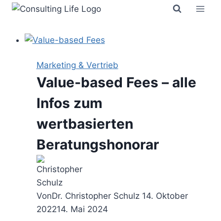
Zum
Inhalt
springen
Marketing & Vertrieb
Value-based Fees – alle
Infos zum
wertbasierten
Beratungshonorar
Von
Dr. Christopher Schulz
14. Oktober
2022
14. Mai 2024