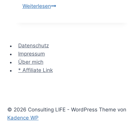
Value-
Weiterlesen
based
Fees
–
alle
Datenschutz
Infos
Impressum
zum
Über mich
wertbasierten
* Affiliate Link
Beratungshonorar
© 2026 Consulting LIFE - WordPress Theme von
Kadence WP