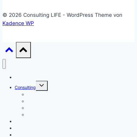
© 2026 Consulting LIFE - WordPress Theme von
Kadence WP
Start
Untermenü
Consulting
umschalten
Einstieg
Aufstieg
Akquise
Projekte
Methoden
Bücher
Vorlagen