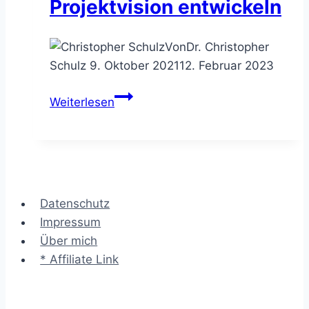
Projektvision entwickeln
Von
Dr. Christopher
Schulz
9. Oktober 2021
12. Februar 2023
Die
Weiterlesen
Zukünftige
Pressemeldung
–
die
Projektvision
Datenschutz
entwickeln
Impressum
Über mich
* Affiliate Link