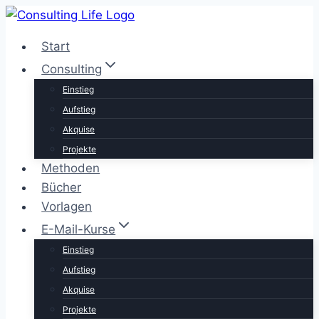
Zum
Inhalt
Start
springen
Consulting
Einstieg
Aufstieg
Akquise
Projekte
Methoden
Bücher
Vorlagen
E-Mail-Kurse
Einstieg
Aufstieg
Akquise
Projekte