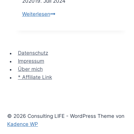
2020
19. Juli 2024
Question
Weiterlesen
Power
–
33
Fragetechniken
Datenschutz
für
Impressum
Informationsgewinn
Über mich
&
* Affiliate Link
Führung
in
Gesprächen
© 2026 Consulting LIFE - WordPress Theme von
Kadence WP