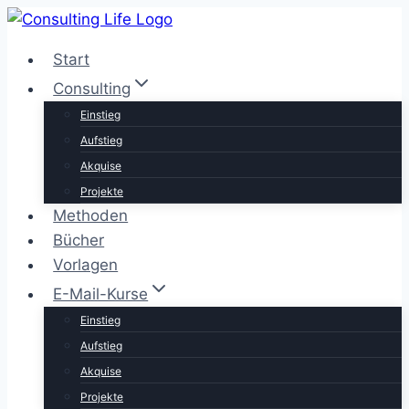
Zum
Inhalt
Start
springen
Consulting
Einstieg
Aufstieg
Akquise
Projekte
Methoden
Bücher
Vorlagen
E-Mail-Kurse
Einstieg
Aufstieg
Akquise
Projekte