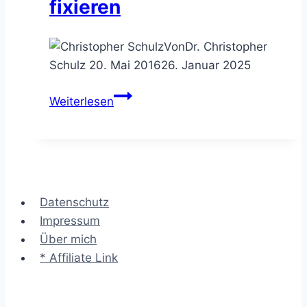
fixieren
Von
Dr. Christopher
Schulz
20. Mai 2016
26. Januar 2025
Die
Weiterlesen
Aufgabenliste
–
alle
ToDos
im
Datenschutz
Team
Impressum
klar
Über mich
fixieren
* Affiliate Link