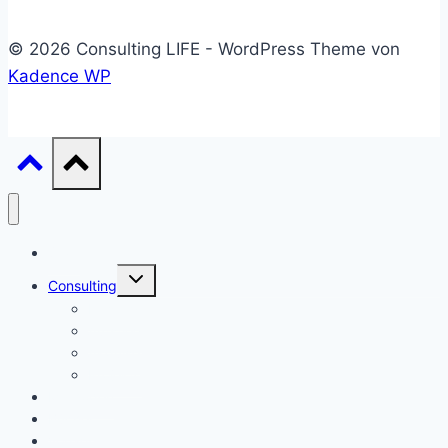
© 2026 Consulting LIFE - WordPress Theme von
Kadence WP
Start
Untermenü
Consulting
umschalten
Einstieg
Aufstieg
Akquise
Projekte
Methoden
Bücher
Vorlagen