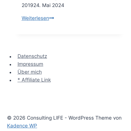
2019
24. Mai 2024
Bedarfsanalyse
Weiterlesen
–
7
magische
Fragen
Datenschutz
für
Impressum
die
Über mich
Anforderungsermittlung
* Affiliate Link
beim
Kunden
© 2026 Consulting LIFE - WordPress Theme von
Kadence WP