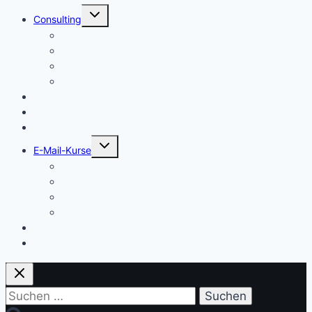
Untermenü
Consulting
umschalten
Einstieg
Aufstieg
Akquise
Projekte
Methoden
Bücher
Vorlagen
Untermenü
E-Mail-Kurse
umschalten
Einstieg
Aufstieg
Akquise
Projekte
Training
Kaffeespende
Suchen