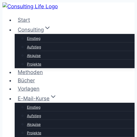
Zum
Inhalt
Start
springen
Consulting
Einstieg
Aufstieg
Akquise
Projekte
Methoden
Bücher
Vorlagen
E-Mail-Kurse
Einstieg
Aufstieg
Akquise
Projekte