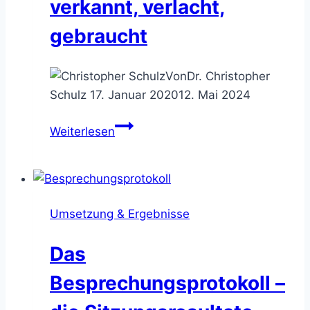
verkannt, verlacht,
gebraucht
Von
Dr. Christopher
Schulz
17. Januar 2020
12. Mai 2024
Die
Weiterlesen
perfekte
Besprechungsnotiz
–
verkannt,
Umsetzung & Ergebnisse
verlacht,
gebraucht
Das
Besprechungsprotokoll –