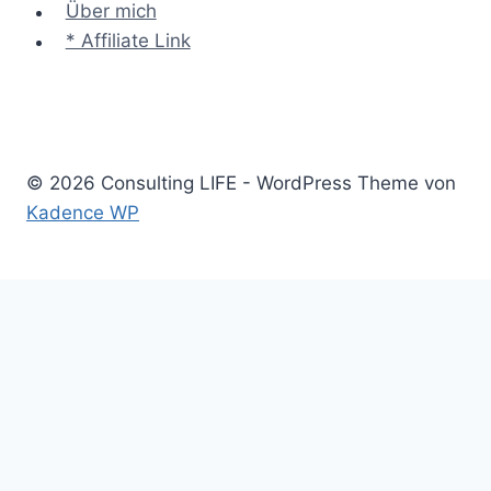
Über mich
* Affiliate Link
© 2026 Consulting LIFE - WordPress Theme von
Kadence WP
Start
Untermenü
Consulting
umschalten
Einstieg
Aufstieg
Akquise
Projekte