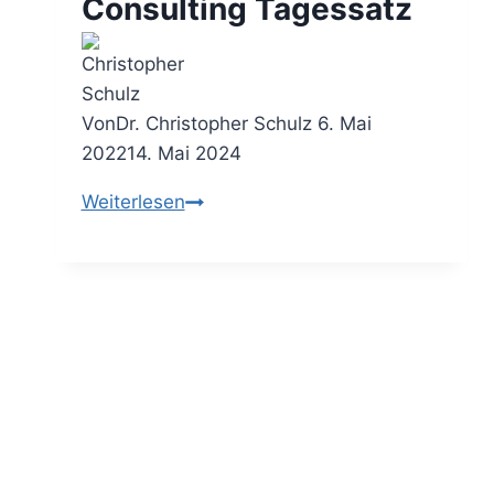
Consulting Tagessatz
Von
Dr. Christopher Schulz
6. Mai
2022
14. Mai 2024
Das
Weiterlesen
Beratungshonorar
–
diese
Faktoren
bestimmen
Deinen
Consulting
Tagessatz