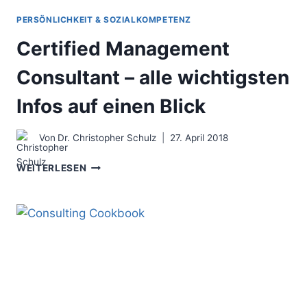
PERSÖNLICHKEIT & SOZIALKOMPETENZ
Certified Management
Consultant – alle wichtigsten
Infos auf einen Blick
Von
Dr. Christopher Schulz
27. April 2018
CERTIFIED
WEITERLESEN
MANAGEMENT
CONSULTANT
–
ALLE
WICHTIGSTEN
INFOS
AUF
EINEN
BLICK