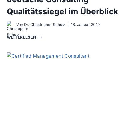
Qualitätssiegel im Überblick
Von
Dr. Christopher Schulz
18. Januar 2019
DIE
WEITERLESEN
TOP-
BERATUNG
–
DREI
DEUTSCHE
CONSULTING
QUALITÄTSSIEGEL
IM
ÜBERBLICK