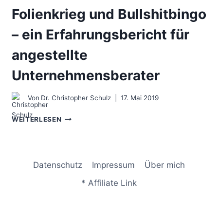
Folienkrieg und Bullshitbingo
– ein Erfahrungsbericht für
angestellte
Unternehmensberater
Von
Dr. Christopher Schulz
17. Mai 2019
FOLIENKRIEG
WEITERLESEN
UND
BULLSHITBINGO
–
EIN
Datenschutz
Impressum
Über mich
ERFAHRUNGSBERICHT
FÜR
* Affiliate Link
ANGESTELLTE
UNTERNEHMENSBERATER